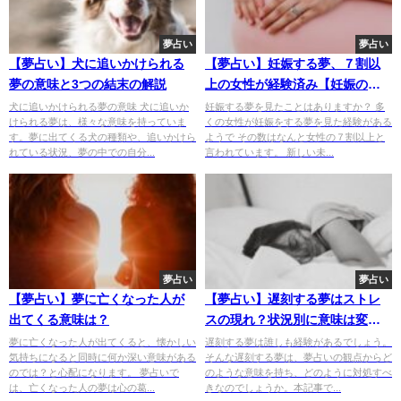
夢占い
夢占い
【夢占い】犬に追いかけられる
【夢占い】妊娠する夢、７割以
夢の意味と3つの結末の解説
上の女性が経験済み【妊娠の夢
を完全解説】
犬に追いかけられる夢の意味 犬に追いか
妊娠する夢を見たことはありますか？ 多
けられる夢は、様々な意味を持っていま
くの女性が妊娠をする夢を見た経験がある
す。夢に出てくる犬の種類や、追いかけら
ようで その数はなんと女性の７割以上と
れている状況、夢の中での自分...
言われています。 新しい未...
夢占い
夢占い
【夢占い】夢に亡くなった人が
【夢占い】遅刻する夢はストレ
出てくる意味は？
スの現れ？状況別に意味は変わ
ってきます
夢に亡くなった人が出てくると、懐かしい
遅刻する夢は誰しも経験があるでしょう。
気持ちになると同時に何か深い意味がある
そんな遅刻する夢は、夢占いの観点からど
のでは？と心配になります。 夢占いで
のような意味を持ち、どのように対処すべ
は、亡くなった人の夢は心の葛...
きなのでしょうか。本記事で...