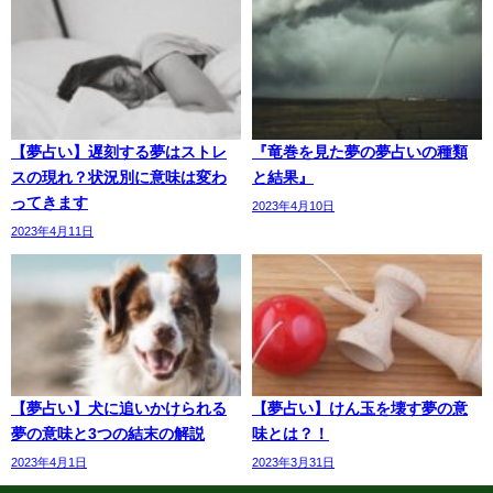
【夢占い】遅刻する夢はストレ
『竜巻を見た夢の夢占いの種類
スの現れ？状況別に意味は変わ
と結果』
ってきます
2023年4月10日
2023年4月11日
【夢占い】犬に追いかけられる
【夢占い】けん玉を壊す夢の意
夢の意味と3つの結末の解説
味とは？！
2023年4月1日
2023年3月31日