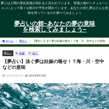
夢には人間の潜在意識が現れると言われています。登場人物やシチュエーシ
ョンによって様々な暗示や予告が隠れています。あなたの見た夢はどんな意
味を持っているのか調べてみましょう
夢占いの館~あなたの夢の意味
を検索してみましょう~
ホーム
夢占い
【夢占い】泳ぐ夢は妊娠の報せ！？海・川・空中などの意味
夢占い
妊娠
泳ぐ
【夢占い】泳ぐ夢は妊娠の報せ！？海・川・空中
などの意味
2021年9月24日
2021年9月24日