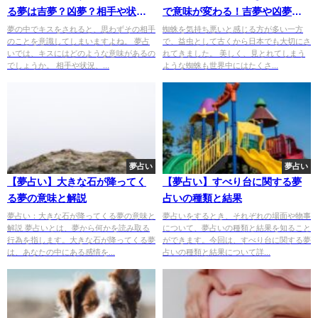
る夢は吉夢？凶夢？相手や状況
で意味が変わる！吉夢や凶夢の
別の夢占い結果
内容は？
夢の中でキスをされると、思わずその相手
蜘蛛を気持ち悪いと感じる方が多い一方
のことを意識してしまいますよね。 夢占
で、益虫として古くから日本でも大切にさ
いでは、キスにはどのような意味があるの
れてきました。 美しく、見とれてしまう
でしょうか。 相手や状況、...
ような蜘蛛も世界中にはたくさ...
夢占い
夢占い
【夢占い】大きな石が降ってく
【夢占い】すべり台に関する夢
る夢の意味と解説
占いの種類と結果
夢占い：大きな石が降ってくる夢の意味と
夢占いをするとき、それぞれの場面や物事
解説 夢占いとは、夢から何かを読み取る
について、夢占いの種類と結果を知ること
行為を指します。大きな石が降ってくる夢
ができます。今回は、すべり台に関する夢
は、あなたの中にある感情を...
占いの種類と結果について詳...