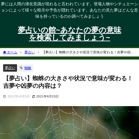
夢には人間の潜在意識が現れると言われています。登場人物やシチュエーシ
ョンによって様々な暗示や予告が隠れています。あなたの見た夢はどんな意
味を持っているのか調べてみましょう
夢占いの館~あなたの夢の意味
を検索してみましょう~
ホーム
夢占い
【夢占い】蜘蛛の大きさや状況で意味が変わる！吉夢や凶夢
の内容は？
夢占い
蜘蛛
【夢占い】蜘蛛の大きさや状況で意味が変わる！
吉夢や凶夢の内容は？
2021年10月3日
2021年9月23日