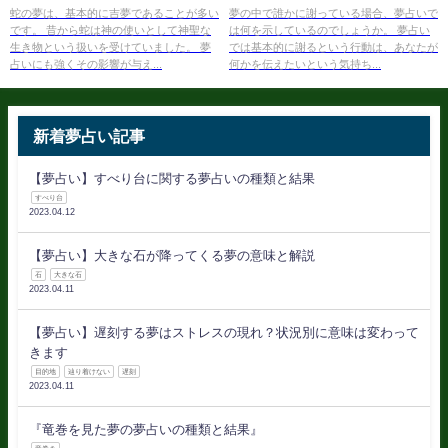
認しよう
る！
蛇の夢は、基本的に吉夢であることが多い
夢の中で誰かに謝っている場合、夢占いで
です。 昔から蛇は神の使いとして神聖な
は何を示しているのでしょうか。 夢占い
生き物という扱いを受けていました。 夢
では基本的に謝るという行動は、あなたが
占いにも強くその影響が与え...
何かを伝えたいという気持ち...
新着夢占い記事
【夢占い】すべり台に関する夢占いの種類と結果
すべり台
2023.04.12
【夢占い】大きな石が降ってくる夢の意味と解説
石
大きな石
2023.04.11
【夢占い】遅刻する夢はストレスの現れ？状況別に意味は変わって
きます
目的地
辿り着けない
遅刻
2023.04.11
『竜巻を見た夢の夢占いの種類と結果』