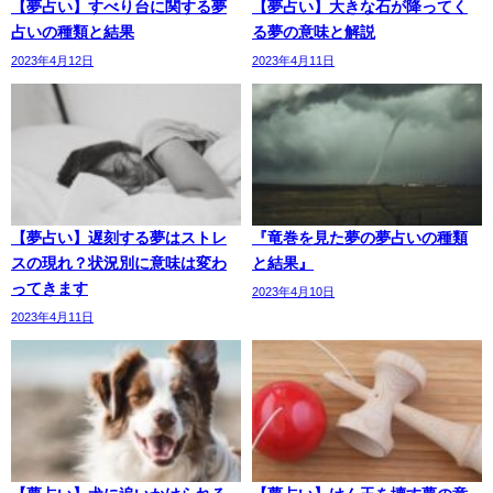
【夢占い】すべり台に関する夢
【夢占い】大きな石が降ってく
占いの種類と結果
る夢の意味と解説
2023年4月12日
2023年4月11日
【夢占い】遅刻する夢はストレ
『竜巻を見た夢の夢占いの種類
スの現れ？状況別に意味は変わ
と結果』
ってきます
2023年4月10日
2023年4月11日