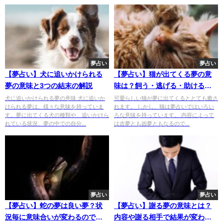
夢占い
夢占い
【夢占い】犬に追いかけられる
【夢占い】猫が出てくる夢の意
夢の意味と3つの結末の解説
味は？飼う・逃げる・助けるな
どの意味
犬に追いかけられる夢の意味 犬に追いか
可愛らしい猫が夢に出てくるととても癒さ
けられる夢は、様々な意味を持っていま
れます。 しかし、猫は夢占いではいろい
す。夢に出てくる犬の種類や、追いかけら
ろな意味を持っています。 内容によって
れている状況、夢の中での自分...
は吉夢とも凶夢ともなるので...
夢占い
夢占い
【夢占い】蛇の夢は良い夢？状
【夢占い】謝る夢の意味とは？
況毎に意味合いが変わるので確
内容や謝る相手で結果が変わ