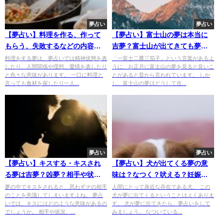
夢占い
夢占い
【夢占い】料理を作る、作って
【夢占い】富士山の夢は本当に
もらう、失敗するなどの内容で
吉夢？富士山が出てきても夢占
意味が変わる！
いで要注意なパターンとは？
料理をする夢は、夢占いでは精神状態を表
「一富士二鷹三茄子」という言葉があるよ
したり、人間関係や理想、愛情を表したり
うに、お正月に富士山の夢を見ると良いこ
と色々な意味があります。 一口に料理と
とがあると昔から言われています。 しか
言っても食材を探したり一人...
し、富士山の夢はどうして吉...
夢占い
夢占い
【夢占い】キスする・キスされ
【夢占い】犬が出てくる夢の意
る夢は吉夢？凶夢？相手や状況
味は？なつく？吠える？妊娠・
別の夢占い結果
出産している？
夢の中でキスをされると、思わずその相手
人間にとって身近な存在である犬。 この
のことを意識してしまいますよね。 夢占
犬が夢に出てくるということはよくありま
いでは、キスにはどのような意味があるの
す。 犬が夢に出てきたら、夢占いをして
でしょうか。 相手や状況、...
みましょう。 なついている...