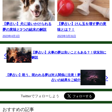
【夢占い】犬に追いかけられる
【夢占い】けん玉を壊す夢の意
夢の意味と3つの結末の解説
味とは？！
2023年4月1日
2023年3月31日
【夢占い】火事の夢は良いこともある？！状況別に
解説
【夢占い】呪う、呪われる夢は対人関係に注意！夢
占いの結果をご紹介
Twitterでフォローしよう
おすすめの記事