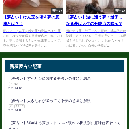
夢占い
夢占い
【夢占い】けん玉を壊す夢の意
【夢占い】道に迷う夢・迷子に
味とは？！
なる夢は人生の分岐点の暗示？
夢占い：けん玉を壊す夢の意味とは？ 夢
道に迷う夢、迷子になる夢は、基本的には
には、様々な象徴や意味が込められていま
決断に迷っている、目標を見失っている現
す。夢に登場するものや出来事によって、
状を指し示しています。 これからどうす
潜在意識や心理状態を表すこ...
れば良いのか、自分の決断が...
新着夢占い記事
【夢占い】すべり台に関する夢占いの種類と結果
すべり台
2023.04.12
【夢占い】大きな石が降ってくる夢の意味と解説
石
大きな石
2023.04.11
【夢占い】遅刻する夢はストレスの現れ？状況別に意味は変わって
きます