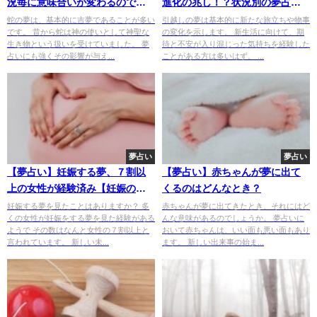
況毎に意味合いが変わるので確
進化の兆し！？状況別の夢占い
認しよう
結果6パターン
蛇の夢は、基本的に吉夢であることが多い
引越しの夢は基本的に新たな旅立ちや物事
です。 昔から蛇は神の使いとして神聖な
の変化を示します。 新生活に向けて、期
生き物という扱いを受けていました。 夢
待と不安が入り混じった気持ちを経験した
占いにも強くその影響が与え...
ことがある方は多いはず。 ...
夢占い
夢占い
【夢占い】妊娠する夢、７割以
【夢占い】赤ちゃんが夢に出て
上の女性が経験済み【妊娠の夢
くるのはどんなとき？
を完全解説】
妊娠する夢を見たことはありますか？ 多
赤ちゃんが夢に出てきたとき、それにはど
くの女性が妊娠をする夢を見た経験がある
んな意味があるのでしょうか。 夢占いに
ようで その数はなんと女性の７割以上と
おいて赤ちゃんは、いい面も悪い面もあり
言われています。 新しい未...
ます。 新しい出来事の始ま...