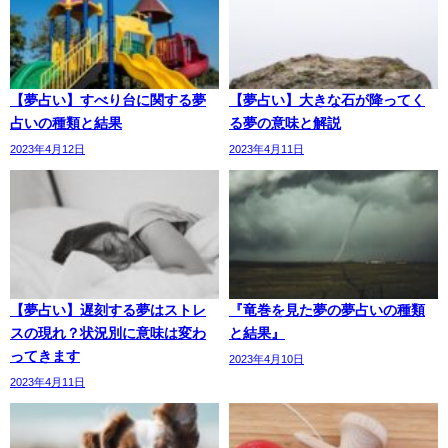
【夢占い】すべり台に関する夢
【夢占い】大きな石が降ってく
占いの種類と結果
る夢の意味と解説
2023年4月12日
2023年4月11日
【夢占い】遅刻する夢はストレ
『竜巻を見た夢の夢占いの種類
スの現れ？状況別に意味は変わ
と結果』
ってきます
2023年4月10日
2023年4月11日