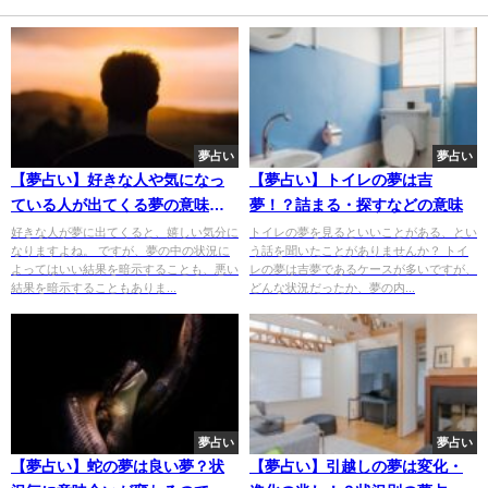
夢占い
夢占い
【夢占い】好きな人や気になっ
【夢占い】トイレの夢は吉
ている人が出てくる夢の意味
夢！？詰まる・探すなどの意味
は？
好きな人が夢に出てくると、嬉しい気分に
トイレの夢を見るといいことがある、とい
なりますよね。 ですが、夢の中の状況に
う話を聞いたことがありませんか？ トイ
よってはいい結果を暗示することも、悪い
レの夢は吉夢であるケースが多いですが、
結果を暗示することもありま...
どんな状況だったか、夢の内...
夢占い
夢占い
【夢占い】蛇の夢は良い夢？状
【夢占い】引越しの夢は変化・