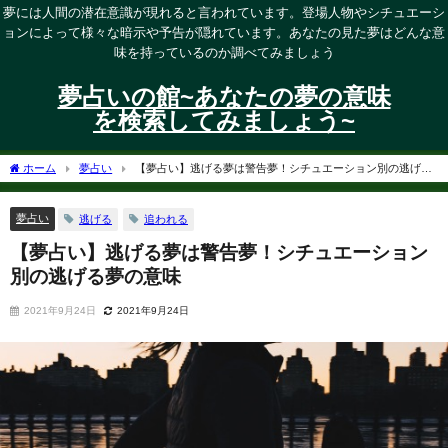
夢には人間の潜在意識が現れると言われています。登場人物やシチュエーシ
ョンによって様々な暗示や予告が隠れています。あなたの見た夢はどんな意
味を持っているのか調べてみましょう
夢占いの館~あなたの夢の意味
を検索してみましょう~
ホーム
夢占い
【夢占い】逃げる夢は警告夢！シチュエーション別の逃げる
夢の意味
夢占い
逃げる
追われる
【夢占い】逃げる夢は警告夢！シチュエーション
別の逃げる夢の意味
2021年9月24日
2021年9月24日