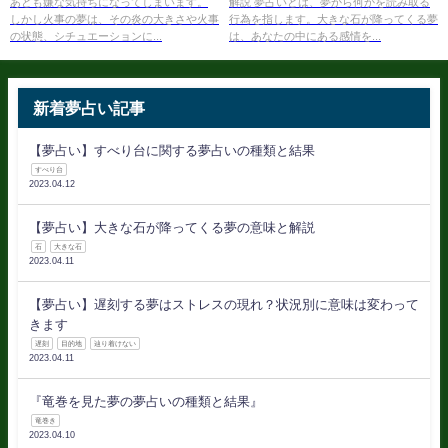
あとも嫌な気持ちになってしまいます。
解説 夢占いとは、夢から何かを読み取る
しかし火事の夢は、その炎の大きさや火事
行為を指します。大きな石が降ってくる夢
の状態、シチュエーションに...
は、あなたの中にある感情を...
新着夢占い記事
【夢占い】すべり台に関する夢占いの種類と結果
すべり台
2023.04.12
【夢占い】大きな石が降ってくる夢の意味と解説
石
大きな石
2023.04.11
【夢占い】遅刻する夢はストレスの現れ？状況別に意味は変わって
きます
遅刻
目的地
辿り着けない
2023.04.11
『竜巻を見た夢の夢占いの種類と結果』
竜巻き
2023.04.10