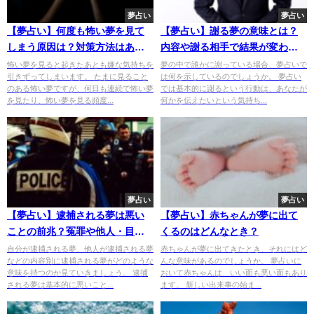
夢占い
夢占い
【夢占い】何度も怖い夢を見て
【夢占い】謝る夢の意味とは？
しまう原因は？対策方法はあ
内容や謝る相手で結果が変わ
る？
る！
怖い夢を見ると起きたあとも嫌な気持ちを
夢の中で誰かに謝っている場合、夢占いで
引きずってしまいます。 たまに見ること
は何を示しているのでしょうか。 夢占い
のある怖い夢ですが、何日も連続で怖い夢
では基本的に謝るという行動は、あなたが
を見たり、怖い夢を見る頻度...
何かを伝えたいという気持ち...
夢占い
夢占い
【夢占い】逮捕される夢は悪い
【夢占い】赤ちゃんが夢に出て
ことの前兆？冤罪や他人・目撃
くるのはどんなとき？
の意味
自分が逮捕される夢、他人が逮捕される夢
赤ちゃんが夢に出てきたとき、それにはど
などの内容別に逮捕される夢がどのような
んな意味があるのでしょうか。 夢占いに
意味を持つのか見ていきましょう。 逮捕
おいて赤ちゃんは、いい面も悪い面もあり
される夢は基本的に悪いこと...
ます。 新しい出来事の始ま...