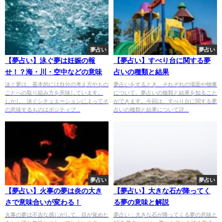
夢占い
夢占い
【夢占い】泳ぐ夢は妊娠の報
【夢占い】すべり台に関する夢
せ！？海・川・空中などの意味
占いの種類と結果
泳ぐ夢は、基本的には自分の考え方やもの
夢占いをするとき、それぞれの場面や物事
ごとへの取り組み方を意味しています。
について、夢占いの種類と結果を知ること
しかし、泳ぐシチュエーションによってそ
ができます。今回は、すべり台に関する夢
の意味するものはポジティブ...
占いの種類と結果について詳...
夢占い
夢占い
【夢占い】火事の夢は炎の大き
【夢占い】大きな石が降ってく
さで意味合いが変わる！
る夢の意味と解説
火事の夢は不吉な感じがして、目が覚めた
夢占い：大きな石が降ってくる夢の意味と