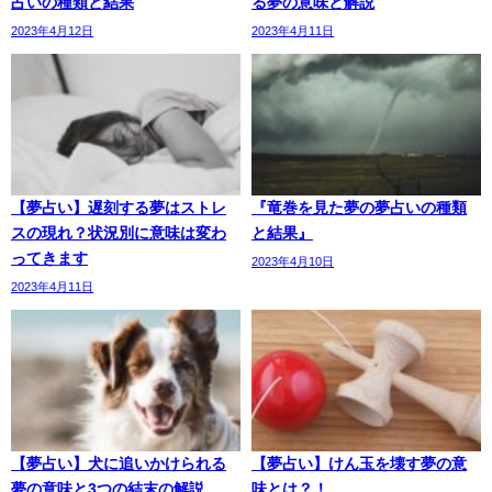
占いの種類と結果
る夢の意味と解説
2023年4月12日
2023年4月11日
【夢占い】遅刻する夢はストレ
『竜巻を見た夢の夢占いの種類
スの現れ？状況別に意味は変わ
と結果』
ってきます
2023年4月10日
2023年4月11日
【夢占い】犬に追いかけられる
【夢占い】けん玉を壊す夢の意
夢の意味と3つの結末の解説
味とは？！