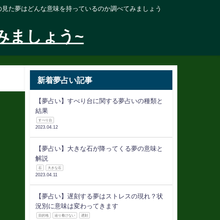
の見た夢はどんな意味を持っているのか調べてみましょう
みましょう~
新着夢占い記事
【夢占い】すべり台に関する夢占いの種類と
結果
すべり台
2023.04.12
【夢占い】大きな石が降ってくる夢の意味と
解説
石
大きな石
2023.04.11
【夢占い】遅刻する夢はストレスの現れ？状
況別に意味は変わってきます
目的地
辿り着けない
遅刻