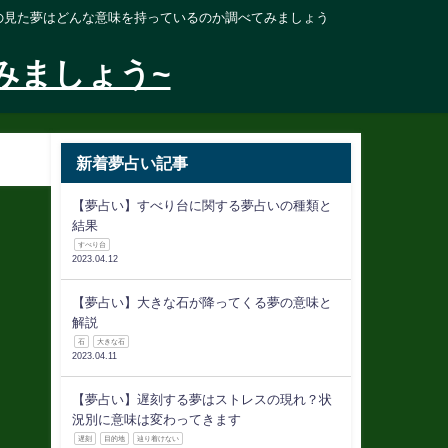
の見た夢はどんな意味を持っているのか調べてみましょう
みましょう~
新着夢占い記事
【夢占い】すべり台に関する夢占いの種類と
結果
すべり台
2023.04.12
【夢占い】大きな石が降ってくる夢の意味と
解説
石
大きな石
2023.04.11
【夢占い】遅刻する夢はストレスの現れ？状
況別に意味は変わってきます
遅刻
目的地
辿り着けない